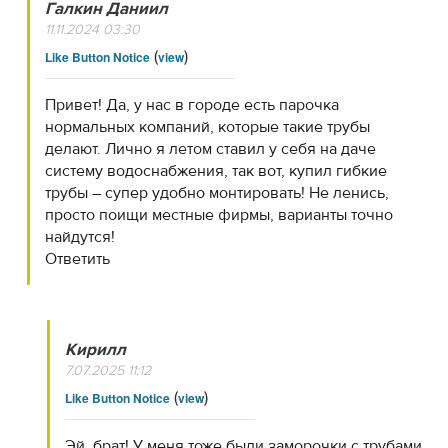
Галкин Даниил
11.11.2024 03:30
(
)
Like Button Notice
view
Привет! Да, у нас в городе есть парочка
нормальных компаний, которые такие трубы
делают. Лично я летом ставил у себя на даче
систему водоснабжения, так вот, купил гибкие
трубы – супер удобно монтировать! Не ленись,
просто поищи местные фирмы, варианты точно
найдутся!
Ответить
Кирилл
7.07.2025 11:12
(
)
Like Button Notice
view
Эй, брат! У меня тоже были заморочки с трубами