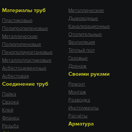
Материалы труб
Металлические
Дымоходные
Пластиковые
Канализационные
Полипропиленовые
Отопительные
Металлические
Вентиляция
Полиэтиленовые
Тёплый пол
Пенополиуретановые
Газовые
Металлопластиковые
Дренаж
Асбестоцементные
Своими руками
Асбестовая
Соединение труб
Ремонт
Монтаж
Пайка
Разводка
Сварка
Инструменты
Клей
Расчёты
Фланец
Арматура
Резьба