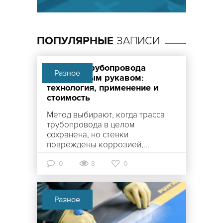
ПОПУЛЯРНЫЕ
ЗАПИСИ
Санация трубопровода
Разное
полимерным рукавом:
технология, применение и
стоимость
Метод выбирают, когда трасса
трубопровода в целом
сохранена, но стенки
повреждены коррозией,...
0
8
0
Разное