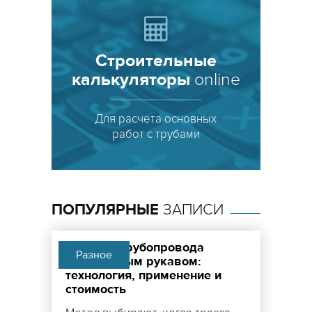
Строительные
калькуляторы
online
ПОПУЛЯРНЫЕ
ЗАПИСИ
Санация трубопровода
Разное
полимерным рукавом:
технология, применение и
стоимость